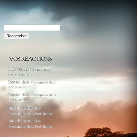
Rechercher :
DEVOS
dans
Se marier aux
Îles Malouines
Ronald
dans
Promenades dans
Port Stanley
Ronald
dans
Promenades dans
Port Stanley
mireille adam
dans
Promenades dans Port Stanley
mireille adam
dans
Promenades dans Port Stanley