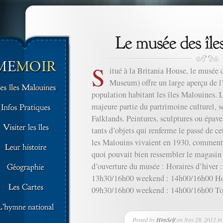
S
itué à la Britania House, le musée 
Museum) offre un large aperçu de l’
population habitant les îles Malouines. 
majeure partie du partrimoine culturel, so
Falklands. Peintures, sculptures ou épave
tants d’objets qui renferme le passé de 
les Malouins vivaient en 1930, comment i
quoi pouvait bien ressembler le magasin 
d’ouverture du musée : Horaires d’hiver
13h30/16h00 weekend : 14h00/16h00 Hora
09h30/16h00 weekend : 14h00/16h00 Tout
Posted by
HimSelf
on Nov 28, 2012 i